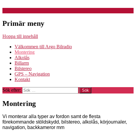
Sök
Argo Bilradio
Primär meny
Hoppa till innehåll
Välkommen till Argo Bilradio
Montering
Alkolås
Billarm
Bilstereo
GPS – Navigation
Kontakt
Sök efter:
Montering
Vi monterar alla typer av fordon samt de flesta
förekommande stöldskydd, bilstereo, alkolås, körjournaler,
navigation, backkameror mm